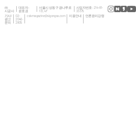
㈜
대표자 :
서울시 성동구 광나루로
사업자번호 : 214-81-
시공사
윤호권
172, 4F
33375
기사/
02-
cslvmagazine@sigongsa.com
이용안내
언론윤리강령
광고
2046-
문의
2805