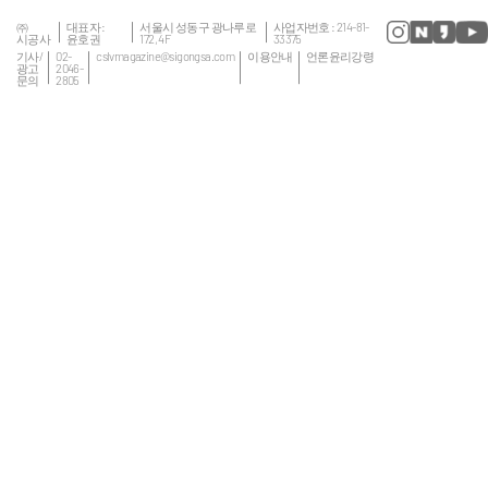
㈜
대표자 :
서울시 성동구 광나루로
사업자번호 : 214-81-
시공사
윤호권
172, 4F
33375
기사/
02-
cslvmagazine@sigongsa.com
이용안내
언론윤리강령
광고
2046-
문의
2805