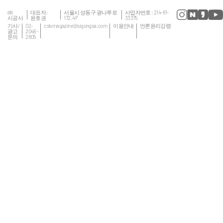
㈜
대표자 :
서울시 성동구 광나루로
사업자번호 : 214-81-
시공사
윤호권
172, 4F
33375
기사/
02-
cslvmagazine@sigongsa.com
이용안내
언론윤리강령
광고
2046-
문의
2805