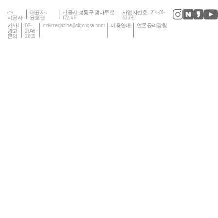
㈜
대표자 :
서울시 성동구 광나루로
사업자번호 : 214-81-
시공사
윤호권
172, 4F
33375
기사/
02-
cslvmagazine@sigongsa.com
이용안내
언론윤리강령
광고
2046-
문의
2805