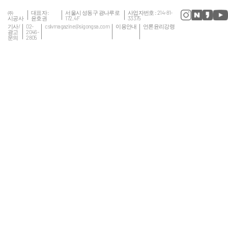
㈜
대표자 :
서울시 성동구 광나루로
사업자번호 : 214-81-
시공사
윤호권
172, 4F
33375
기사/
02-
cslvmagazine@sigongsa.com
이용안내
언론윤리강령
광고
2046-
문의
2805