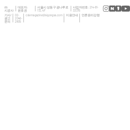
㈜
대표자 :
서울시 성동구 광나루로
사업자번호 : 214-81-
시공사
윤호권
172, 4F
33375
기사/
02-
cslvmagazine@sigongsa.com
이용안내
언론윤리강령
광고
2046-
문의
2805