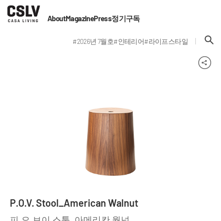
About
Magazine
Press
정기구독
#2026년 7월호
#인테리어
#라이프스타일
P.O.V. Stool_American Walnut
피.오.브이 스툴_아메리칸 월넛