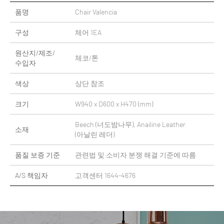
품명
Chair Valencia
구성
체어 1EA
원산지/제조/
체코/톤
수입자
색상
상단 참조
크기
W940 x D600 x H470 (mm)
Beech (너도밤나무), Anailine Leather
소재
(아날린 레더)
품질 보증 기준
관련법 및 소비자 분쟁 해결 기준에 따름
A/S 책임자
고객센터 1644-4676