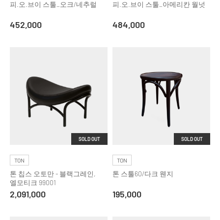
피.오.브이 스툴_오크/네추럴
피.오.브이 스툴_아메리칸 월넛
452,000
484,000
SOLD OUT
SOLD OUT
TON
TON
톤 칩스 오토만 - 블랙그레인,
톤 스툴60/다크 웬지
엘모티크 99001
2,091,000
195,000