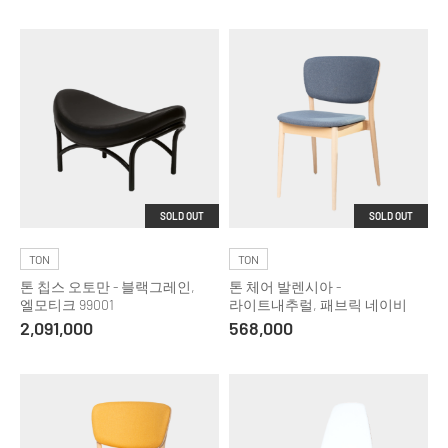
SOLD OUT
SOLD OUT
TON
TON
톤 칩스 오토만 - 블랙그레인,
톤 체어 발렌시아 -
엘모티크 99001
라이트내추럴, 패브릭 네이비
2,091,000
568,000