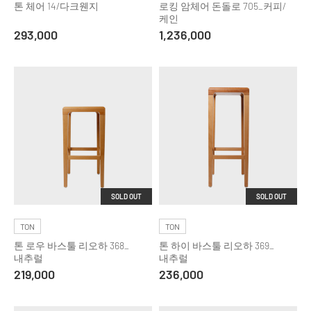
톤 체어 14/다크웬지
로킹 암체어 돈돌로 705_커피/
케인
293,000
1,236,000
SOLD OUT
SOLD OUT
TON
TON
톤 로우 바스툴 리오하 368_
톤 하이 바스툴 리오하 369_
내추럴
내추럴
219,000
236,000