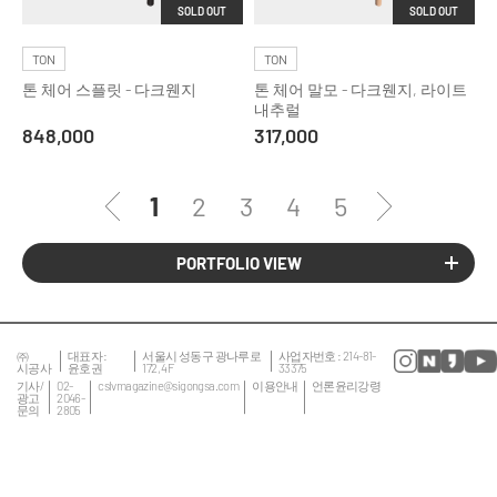
SOLD OUT
SOLD OUT
TON
TON
톤 체어 스플릿 - 다크웬지
톤 체어 말모 - 다크웬지, 라이트
내추럴
848,000
317,000
1
2
3
4
5
PORTFOLIO VIEW
㈜
대표자 :
서울시 성동구 광나루로
사업자번호 : 214-81-
시공사
윤호권
172, 4F
33375
기사/
02-
cslvmagazine@sigongsa.com
이용안내
언론윤리강령
광고
2046-
문의
2805