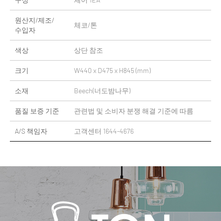
원산지/제조/
체코/톤
수입자
색상
상단 참조
크기
W440 x D475 x H845 (mm)
소재
Beech(너도밤나무)
품질 보증 기준
관련법 및 소비자 분쟁 해결 기준에 따름
A/S 책임자
고객센터 1644-4676