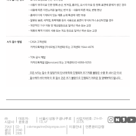
㈜
대표자 :
서울시 성동구 광나루로
사업자번호 : 214-81-
시공사
윤호권
172, 4F
33375
기사/
02-
cslvmagazine@sigongsa.com
이용안내
언론윤리강령
광고
2046-
문의
2805