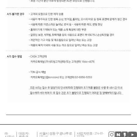
㈜
대표자 :
서울시 성동구 광나루로
사업자번호 : 214-81-
시공사
윤호권
172, 4F
33375