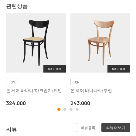
관련상품
SOLD OUT
SOLD OUT
TON
TON
톤 체어 바나나/다크웬지/케인
톤 체어 바나나/내추럴
324,000
243,000
리뷰등록
리뷰 더보기
리뷰