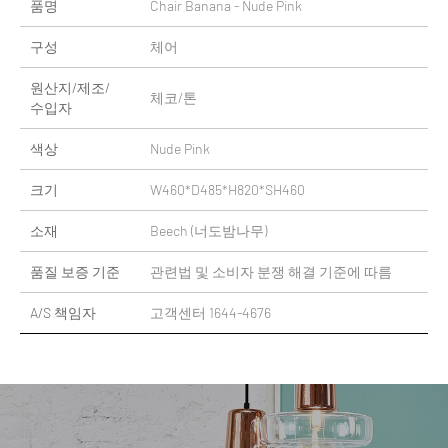
품명
Chair Banana - Nude Pink
구성
체어
원산지/제조/
체코/톤
수입자
색상
Nude Pink
크기
W460*D485*H820*SH460
소재
Beech (너도밤나무)
품질 보증 기준
관련법 및 소비자 분쟁 해결 기준에 따름
A/S 책임자
고객센터 1644-4676