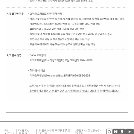
㈜
대표자 :
서울시 성동구 광나루로
사업자번호 : 214-81-
시공사
윤호권
172, 4F
33375