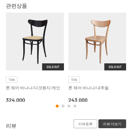
관련상품
SOLD OUT
SOLD OUT
TON
TON
톤 체어 바나나/다크웬지/케인
톤 체어 바나나/내추럴
324,000
243,000
리뷰등록
리뷰 더보기
리뷰