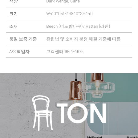
색상
Dark Wenge, Cane
크기
W410*D515*H840*SH440
소재
Beech (너도밤나무) / Rattan (라탄)
품질 보증 기준
관련법 및 소비자 분쟁 해결 기준에 따름
A/S 책임자
고객센터 1644-4676