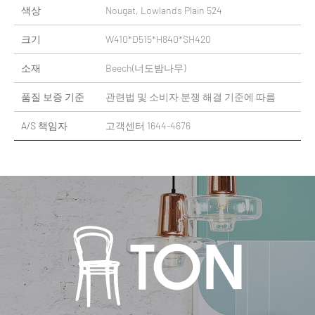
색상
Nougat, Lowlands Plain 524
크기
W410*D515*H840*SH420
소재
Beech(너도밤나무)
품질 보증 기준
관련법 및 소비자 분쟁 해결 기준에 따름
A/S 책임자
고객센터 1644-4676