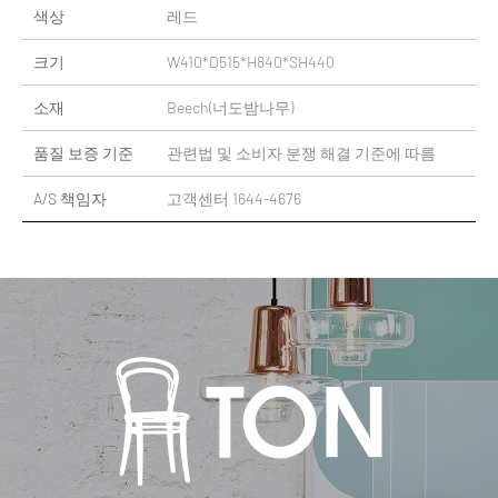
색상
레드
크기
W410*D515*H840*SH440
소재
Beech(너도밤나무)
품질 보증 기준
관련법 및 소비자 분쟁 해결 기준에 따름
A/S 책임자
고객센터 1644-4676