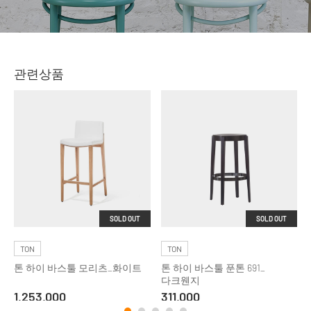
관련상품
SOLD OUT
SOLD OUT
TON
TON
톤 하이 바스툴 모리츠_화이트
톤 하이 바스툴 푼톤 691_
다크웬지
1,253,000
311,000