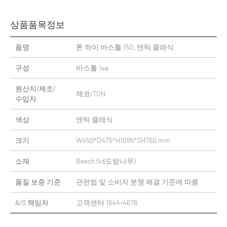
상품품목정보
품명
톤 하이 바스툴 150_앤틱 클래식
구성
바스툴 1ea
원산지/제조/
체코/TON
수입자
색상
앤틱 클래식
크기
W450*D475*H1095*SH760 mm
소재
Beech (너도밤나무)
품질 보증 기준
관련법 및 소비자 분쟁 해결 기준에 따름
A/S 책임자
고객센터 1644-4676