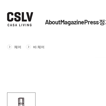
About
Magazine
Press
정
체어
바 체어