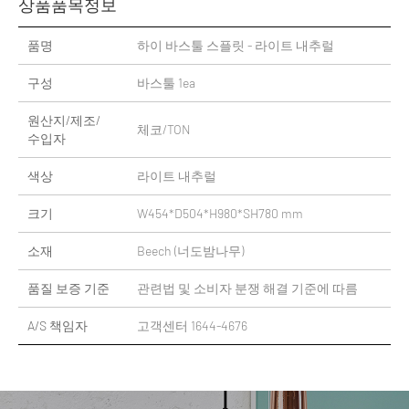
상품품목정보
품명
하이 바스툴 스플릿 - 라이트 내추럴
구성
바스툴 1ea
원산지/제조/
체코/TON
수입자
색상
라이트 내추럴
크기
W454*D504*H980*SH780 mm
소재
Beech (너도밤나무)
품질 보증 기준
관련법 및 소비자 분쟁 해결 기준에 따름
A/S 책임자
고객센터 1644-4676