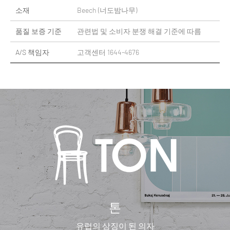
소재
Beech (너도밤나무)
품질 보증 기준
관련법 및 소비자 분쟁 해결 기준에 따름
A/S 책임자
고객센터 1644-4676
톤
유럽의 상징이 된 의자