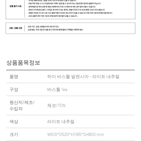
상품품목정보
품명
하이 바스툴 발렌시아 - 라이트 내추럴
구성
바스툴 1ea
원산지/제조/
체코/TON
수입자
색상
라이트 내추럴
크기
W510*D520*H1165*SH800 mm