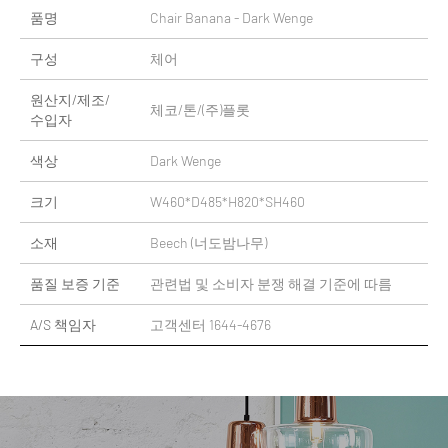
품명
Chair Banana - Dark Wenge
구성
체어
원산지/제조/
체코/톤/(주)플롯
수입자
색상
Dark Wenge
크기
W460*D485*H820*SH460
소재
Beech (너도밤나무)
품질 보증 기준
관련법 및 소비자 분쟁 해결 기준에 따름
A/S 책임자
고객센터 1644-4676