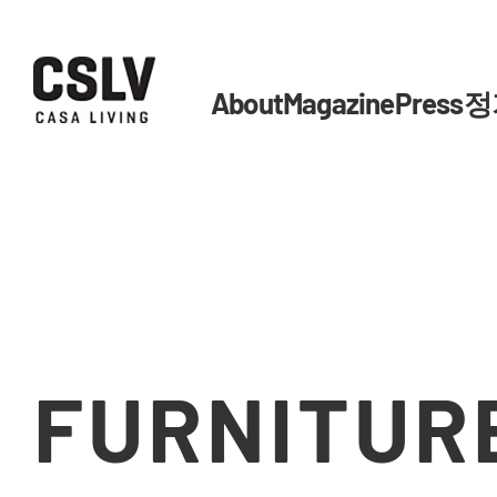
About
Magazine
Press
정
FURNITUR