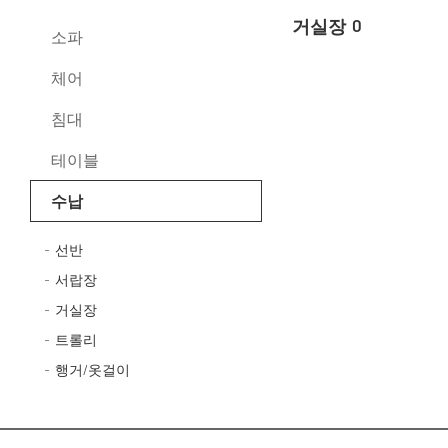
거실장
0
소파
체어
침대
테이블
수납
선반
서랍장
거실장
트롤리
행거/옷걸이