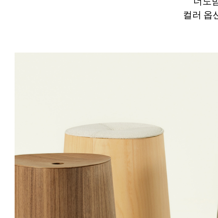
너도밤
컬러 옵