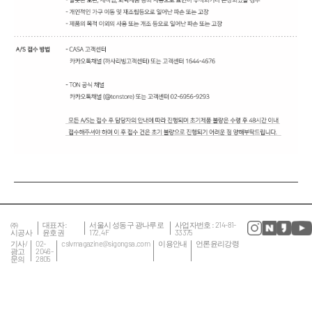
㈜
대표자 :
서울시 성동구 광나루로
사업자번호 : 214-81-
시공사
윤호권
172, 4F
33375
기사/
02-
cslvmagazine@sigongsa.com
이용안내
언론윤리강령
광고
2046-
문의
2805