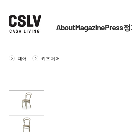
About
Magazine
Press
정
체어
키즈 체어