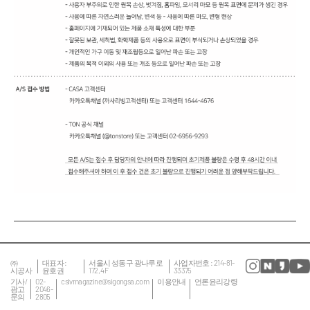
㈜
대표자 :
서울시 성동구 광나루로
사업자번호 : 214-81-
시공사
윤호권
172, 4F
33375
기사/
02-
cslvmagazine@sigongsa.com
이용안내
언론윤리강령
광고
2046-
문의
2805