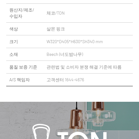
원산지/제조/
체코/TON
수입자
색상
살몬 핑크
크기
W320*D405*H630*SH340 mm
소재
Beech (너도밤나무)
품질 보증 기준
관련법 및 소비자 분쟁 해결 기준에 따름
A/S 책임자
고객센터 1644-4676