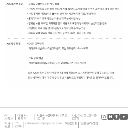
㈜
대표자 :
서울시 성동구 광나루로
사업자번호 : 214-81-
시공사
윤호권
172, 4F
33375
기사/
02-
cslvmagazine@sigongsa.com
이용안내
언론윤리강령
광고
2046-