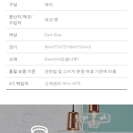
구성
체어
원산지/제조/
체코/톤
수입자
색상
Dark Blue
크기
W440*D475*H845*SH440
소재
Beech(너도밤나무)
품질 보증 기준
관련법 및 소비자 분쟁 해결 기준에 따름
A/S 책임자
고객센터 1644-4676