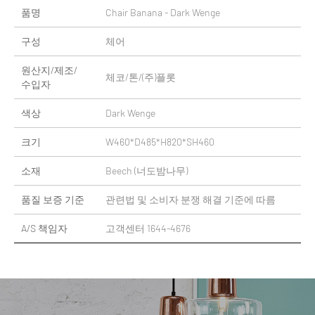
품명
Chair Banana - Dark Wenge
구성
체어
원산지/제조/
체코/톤/(주)플롯
수입자
색상
Dark Wenge
크기
W460*D485*H820*SH460
소재
Beech (너도밤나무)
품질 보증 기준
관련법 및 소비자 분쟁 해결 기준에 따름
A/S 책임자
고객센터 1644-4676