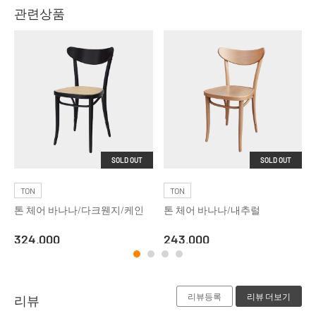
관련상품
SOLD OUT
SOLD OUT
TON
TON
톤 체어 바나나/다크웬지/케인
톤 체어 바나나/내추럴
324,000
243,000
리뷰등록
리뷰 더보기
리뷰