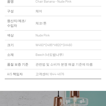
품명
Chair Banana - Nude Pink
구성
체어
원산지/제조/
체코/톤
수입자
색상
Nude Pink
크기
W460*D485*H820*SH460
소재
Beech (너도밤나무)
품질 보증 기준
관련법 및 소비자 분쟁 해결 기준에 따름
A/S 책임자
고객센터 1644-4676