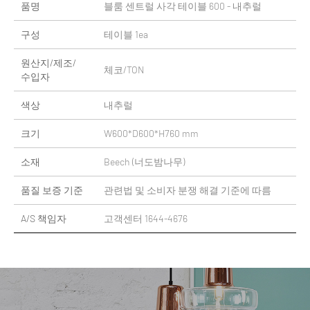
품명
블룸 센트럴 사각 테이블 600 - 내추럴
구성
테이블 1ea
원산지/제조/
체코/TON
수입자
색상
내추럴
크기
W600*D600*H760 mm
소재
Beech (너도밤나무)
품질 보증 기준
관련법 및 소비자 분쟁 해결 기준에 따름
A/S 책임자
고객센터 1644-4676