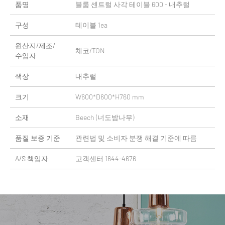
품명
블룸 센트럴 사각 테이블 600 - 내추럴
구성
테이블 1ea
원산지/제조/
체코/TON
수입자
색상
내추럴
크기
W600*D600*H760 mm
소재
Beech (너도밤나무)
품질 보증 기준
관련법 및 소비자 분쟁 해결 기준에 따름
A/S 책임자
고객센터 1644-4676