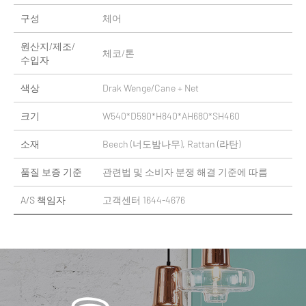
구성
체어
원산지/제조/
체코/톤
수입자
색상
Drak Wenge/Cane + Net
크기
W540*D590*H840*AH680*SH460
소재
Beech (너도밤나무), Rattan (라탄)
품질 보증 기준
관련법 및 소비자 분쟁 해결 기준에 따름
A/S 책임자
고객센터 1644-4676