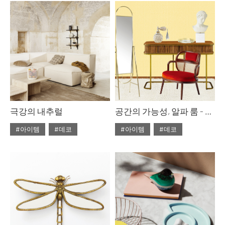
#6월호 컬렉션
#러그
#6월호 아이템
#가구
#여름
#자연 소재
#빈백
#아이템
#카페트
#카펫
#컬렉션
극강의 내추럴
공간의 가능성, 알파 룸 - 무한 변신, 카멜레온 알파 룸
#아이템
#데코
#아이템
#데코
#2020년 6월호
#6월호
#2020년 6월호
#6월호
#6월호 뉴
#뉴
#디올
#6월호 룩
#6월호 스페셜
#라탄
#리넨
#우드
#6월호 특집
#가구
#의자
#자라홈
#조명
#룩
#스페셜
#체어
#테이블
#토즈
#알파 룸
#인테리어
#펌리빙
#집 꾸미기
#특집