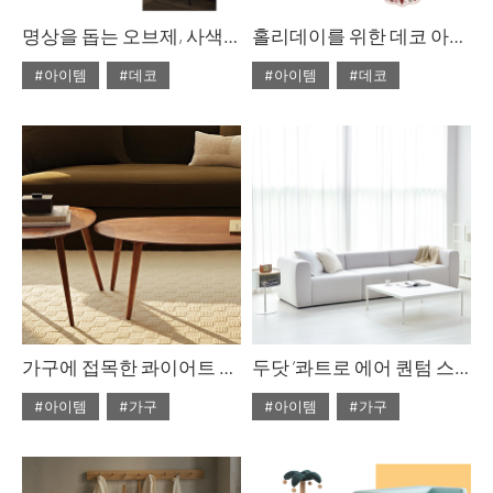
명상을 돕는 오브제, 사색의 시간
홀리데이를 위한 데코 아이템, 크리스마스 파티
#아이템
#데코
#아이템
#데코
#2023년 12월호
#2023년 12월호
#ISSUE285
#홈 스타일링
#ISSUE285
#크리스마스
가구에 접목한 콰이어트 럭셔리 스타일링
두닷 ‘콰트로 에어 퀀텀 스퀘어 페닉스 소파 테이블
#아이템
#가구
#아이템
#가구
#2023년 12월호
#2023년 10월호
#ISSUE285
#자라홈
#ISSUE283
#두닷