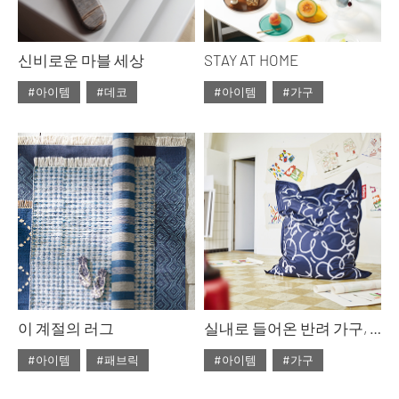
신비로운 마블 세상
STAY AT HOME
#아이템
#데코
#아이템
#가구
#2020년 7월호
#7월호
#2020년 7월호
#7월호
#7월호 컬렉션
#대리석
#7월호 스페셜
#데코
#마블
#소품
#7월호 특집
#가구
#스톤
#아이템
#서머 인테리어
#스페셜
#인테리어
#컬렉션
#식물
#여름 인테리어
#홈데코
#인테리어
#집 꾸미기
#특집
이 계절의 러그
실내로 들어온 반려 가구, 빈백
#아이템
#패브릭
#아이템
#가구
#2020년 6월호
#6월호
#2020년 6월호
#6월호