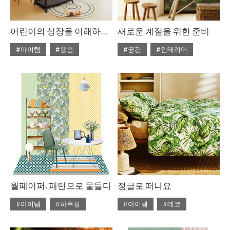
어린이의 성장을 이해하는 가구, 몰
새로운 계절을 위한 준비
#아이템
#용품
#공간
#인테리어
#2021년05월호
#2020년 9월호
#9월호
#ISSUE254
#9월호 컬렉션
#데코레이션
#레트로 인테리어
#리빙 브랜드
#세라믹 오브제
#오가닉 스타일
#우드 인테리어
#컬렉션
#홈 데코레이션
월페이퍼, 패턴으로 물들다
정글로 떠나요
#홈 스타일링
#아이템
#하우징
#아이템
#데코
#2020년 8월호
#8월호
#2020년 8월호
#8월호