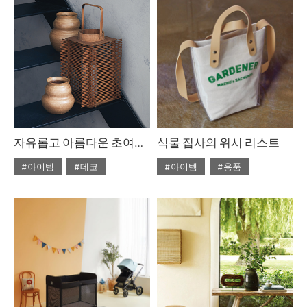
#ISSUE256
#ISSUE256
자유롭고 아름다운 초여름의 에스닉
식물 집사의 위시 리스트
#아이템
#데코
#아이템
#용품
#2021년06월호
#ISSUE255
#ISSUE255
#2021년06월호