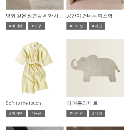
영화 같은 장면을 위한 사물들
공간이 건네는 따스함
#아이템
#가구
#아이템
#데코
#2021년12월호
#2021년10월호
#ISSUE261
#자라홈
#ISSUE259
#자라홈
#가을아이템
Soft to the touch
이 여름의 매트
#아이템
#용품
#아이템
#데코
#2021년07월호
#2021년07월호