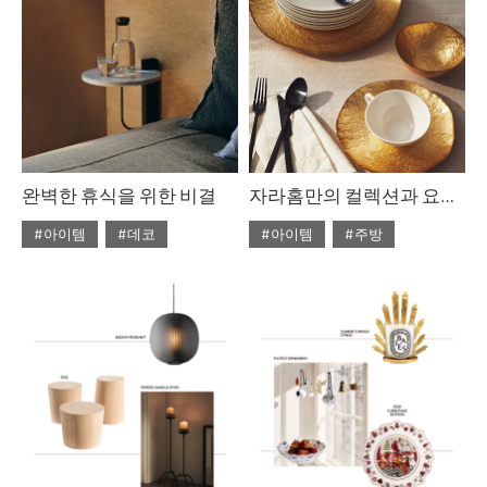
완벽한 휴식을 위한 비결
자라홈만의 컬렉션과 요리 레시피
#아이템
#데코
#아이템
#주방
#2024년 3월호
#2024년 3월호
#ISSUE288
#조명
#ISSUE288
#자라홈