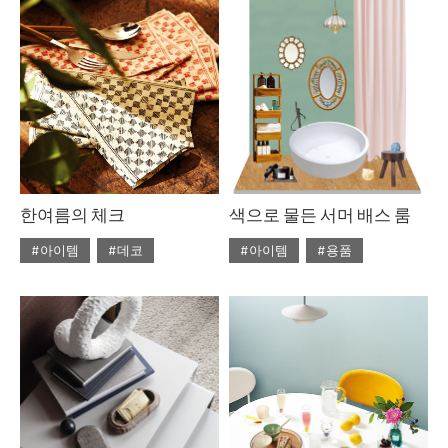
#8월호 룩
#가구
#룩
#8월호 뉴
#그리너리
#벽지
#월페이퍼
#내추럴 무드
#뉴
#인테리어
#조명
#보태니컬
#생로랑
#집 꾸미기
#집 인테리어
#앤티크
#에스닉
#자라홈
#헤이
한여름의 체크
색으로 물든 서머 배스 룸
#아이템
#데코
#아이템
#용품
#2020년 8월호
#8월호
#2020년 7월호
#7월호
#8월호 뉴
#뉴
#7월호 스타일
#욕실
#로저비비에
#서머패턴
#욕실 화장실
#인테리어
#에르마노
#자라홈
#파스텔
#체크아이템
#체크패턴