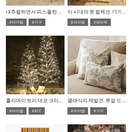
내추럴하면서 피스풀한 아웃도어 다이닝
이 시대의 펫 컬렉션, PERFECT HARMONY
#아이템
#가구
#아이템
#패브릭
#2023년 5월호
#2023년 4월호
#ISSUE278
#조명
#ISSUE277
#반려동물
홀리데이 트리 데코 크리스마스 무드 더하기
클래식의 재발견, 투알 드 주이
#아이템
#ACC
#아이템
#가구
#2022년 12월호
#2022년 11월호
#ISSUE273
#쇼핑
#ISSUE272
#패턴