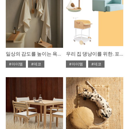
#테이블
일상의 감도를 높이는 욕실 아이템, 나만의 작은 오아시스
우리 집 댕냥이를 위한, 포근한 휴식처
#아이템
#데코
#아이템
#데코
#2023년 8월호
#2023년 7월호
#ISSUE281
#욕실 아이템
#ISSUE280
#디자인소품