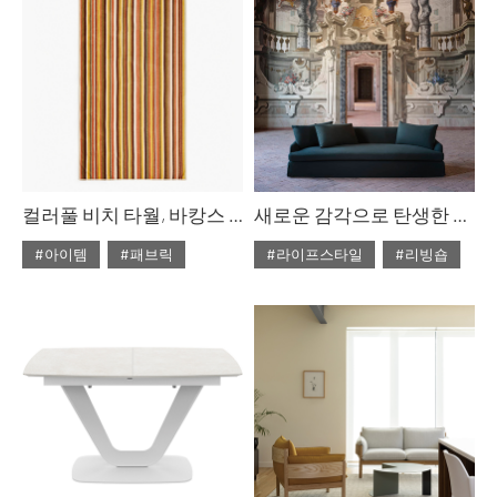
#크리스마스
컬러풀 비치 타월, 바캉스 준비 끝
새로운 감각으로 탄생한 자라홈
#아이템
#패브릭
#라이프스타일
#리빙숍
#2022년 8월호
#2022년 8월호
#ISSUE269
#비치 타월
#ISSUE269
#러스틱라이프