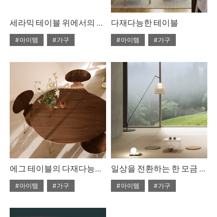
세라믹 테이블 위에서의 만찬
다재다능한 테이블
#아이템
#가구
#아이템
#가구
#2022년 5월호
#2022년 4월호
#ISSUE266
#테이블
#ISSUE265
#테이블
에그 테이블의 다재다능한 아름다움
일상을 전환하는 한 모금 차의 시간
#아이템
#가구
#아이템
#가구
#2022년 4월호
#2022년 4월호
#ISSUE265
#테이블
#ISSUE265
#찻자리