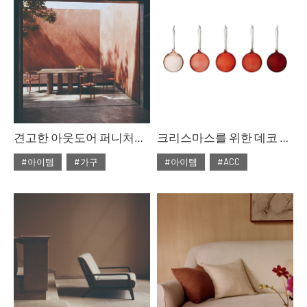
견고한 아웃도어 퍼니처를 찾고 있다면
크리스마스를 위한 데코 아이템 작지만 큰 존재감
#아이템
#가구
#아이템
#ACC
#2022년 2월호
#2021년12월호
#ISSUE263
#테이블
#ISSUE261
#오브제
#홈데코
#크리스마스