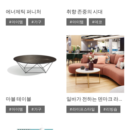
에너제틱 퍼니처
취향 존중의 시대
#아이템
#가구
#아이템
#데코
#2020년 4월호
#4월호
#2020년 4월호
#4월호
#4월호 쇼핑
#가구
#4월호 룩
#가구
#가구 디자인
#디자인
#데코
#룩
#소품
#쇼핑
#의자
#체어
#스타일링
#의자
#테이블
#조명
#집 꾸미기
#체어
#테이블
#패브릭
마블 테이블
일바가 전하는 덴마크 라이프스타일
#아이템
#가구
#라이프스타일
#리빙숍
#2020년 3월호
#3월호
#2020년 2월호
#2월호
#3월호 쇼핑
#가구
#2월호 줌
#가구