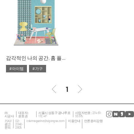
#대리석
#마블
#리빙숍
#북유럽
#마블 테이블
#쇼핑
#소파
#의자
#줌
#테이블
#침대
#테이블
감각적인 나의 공간, 홈 플레이스
#아이템
#가구
#2020년 2월호
#2월호
#2월호 룩
#가구
1
#거실
#룩
#서재
#소품
#의자
#인테리어
#조명
㈜
대표자 :
서울시 성동구 광나루로
사업자번호 : 214-81-
시공사
윤호권
172, 4F
33375
#집 꾸미기
#침실
기사/
02-
cslvmagazine@sigongsa.com
이용안내
언론윤리강령
광고
2046-
문의
2805
#테이블