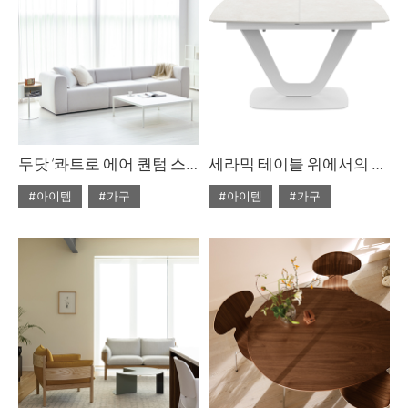
두닷 ‘콰트로 에어 퀀텀 스퀘어 페닉스 소파 테이블
세라믹 테이블 위에서의 만찬
#아이템
#가구
#아이템
#가구
#2023년 10월호
#2022년 5월호
#ISSUE283
#두닷
#ISSUE266
#테이블
#테이블