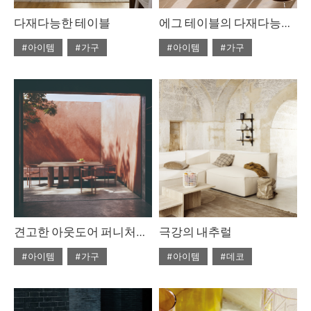
다재다능한 테이블
에그 테이블의 다재다능한 아름다움
#아이템
#가구
#아이템
#가구
#2022년 4월호
#2022년 4월호
#ISSUE265
#테이블
#ISSUE265
#테이블
견고한 아웃도어 퍼니처를 찾고 있다면
극강의 내추럴
#아이템
#가구
#아이템
#데코
#2022년 2월호
#2020년 6월호
#6월호
#ISSUE263
#테이블
#6월호 뉴
#뉴
#디올