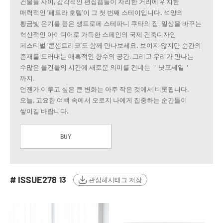
건물들 사이, 감각적인 편집숍들이 자리한 거리에 위치한
매력적인 ‘페트라 호텔’이 그 첫 번째 스테이입니다. 석양의
황금빛 온기를 품은 생트로페 스테파니 쿠타의 집, 일상을 바꾸는
혁신적인 아이디어로 가득한 스페인의 국제 건축디자인
페스티벌 ‘콘센트리코’도 함께 만나보세요. 보이지 않지만 순간의
존재를 드러내는 매혹적인 향수의 공간, 그리고 우리가 만나는
수많은 물건들의 시간에 새로운 의미를 건네는 ＇낫포세일＇
까지.
언젠가 이루고 싶은 큰 변화는 아주 작은 것에서 비롯됩니다.
오늘, 고요한 여백 속에서 오로지 나에게 집중하는 순간들이
쌓이길 바랍니다.
BUY
# ISSUE278
13
관심해시태그 저장