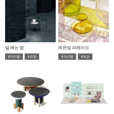
#라탄
#리넨
#우드
#의자
#자라홈
#조명
#체어
#테이블
#토즈
#펌리빙
달 헤는 밤
레몬빛 퍼레이드
#아이템
#조명
#아이템
#데코
#2020년 5월호
#5월호
#2020년 4월호
#4월호
#5월호 트렌드
#조명
#4월호 뉴
#가구
#뉴
#조명 디자인
#테이블
#비트라
#소파
#트렌드
#에르메스
#테이블
#토즈
#패션