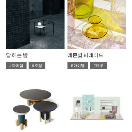
#라탄
#리넨
#우드
#의자
#자라홈
#조명
#체어
#테이블
#토즈
#펌리빙
달 헤는 밤
레몬빛 퍼레이드
#아이템
#조명
#아이템
#데코
#2020년 5월호
#5월호
#2020년 4월호
#4월호
#5월호 트렌드
#조명
#4월호 뉴
#가구
#뉴
#조명 디자인
#테이블
#비트라
#소파
#트렌드
#에르메스
#테이블
#토즈
#패션