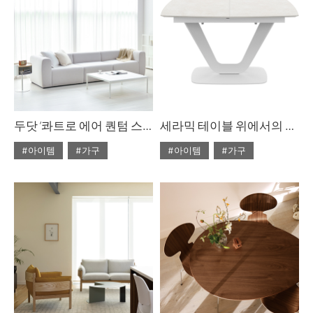
두닷 ‘콰트로 에어 퀀텀 스퀘어 페닉스 소파 테이블
세라믹 테이블 위에서의 만찬
#아이템
#가구
#아이템
#가구
#2023년 10월호
#2022년 5월호
#ISSUE283
#두닷
#ISSUE266
#테이블
#테이블