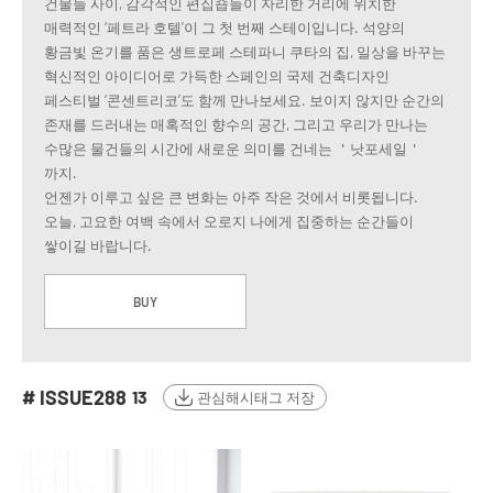
건물들 사이, 감각적인 편집숍들이 자리한 거리에 위치한
매력적인 ‘페트라 호텔’이 그 첫 번째 스테이입니다. 석양의
황금빛 온기를 품은 생트로페 스테파니 쿠타의 집, 일상을 바꾸는
혁신적인 아이디어로 가득한 스페인의 국제 건축디자인
페스티벌 ‘콘센트리코’도 함께 만나보세요. 보이지 않지만 순간의
존재를 드러내는 매혹적인 향수의 공간, 그리고 우리가 만나는
수많은 물건들의 시간에 새로운 의미를 건네는 ＇낫포세일＇
까지.
언젠가 이루고 싶은 큰 변화는 아주 작은 것에서 비롯됩니다.
오늘, 고요한 여백 속에서 오로지 나에게 집중하는 순간들이
쌓이길 바랍니다.
BUY
# ISSUE288
13
관심해시태그 저장