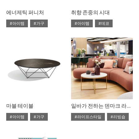
에너제틱 퍼니처
취향 존중의 시대
#아이템
#가구
#아이템
#데코
#2020년 4월호
#4월호
#2020년 4월호
#4월호
#4월호 쇼핑
#가구
#4월호 룩
#가구
#가구 디자인
#디자인
#데코
#룩
#소품
#쇼핑
#의자
#체어
#스타일링
#의자
#테이블
#조명
#집 꾸미기
#체어
#테이블
#패브릭
마블 테이블
일바가 전하는 덴마크 라이프스타일
#아이템
#가구
#라이프스타일
#리빙숍
#2020년 3월호
#3월호
#2020년 2월호
#2월호
#3월호 쇼핑
#가구
#2월호 줌
#가구