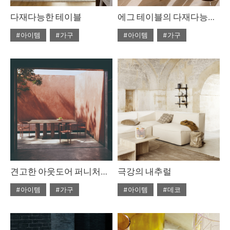
다재다능한 테이블
에그 테이블의 다재다능한 아름다움
#아이템
#가구
#아이템
#가구
#2022년 4월호
#2022년 4월호
#ISSUE265
#테이블
#ISSUE265
#테이블
견고한 아웃도어 퍼니처를 찾고 있다면
극강의 내추럴
#아이템
#가구
#아이템
#데코
#2022년 2월호
#2020년 6월호
#6월호
#ISSUE263
#테이블
#6월호 뉴
#뉴
#디올