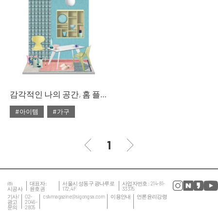
#대리석
#마블
#리빙숍
#북유럽
#마블 테이블
#쇼핑
#소파
#의자
#줌
#테이블
#침대
#테이블
감각적인 나의 공간, 홈 플레이스
#아이템
#가구
#2020년 2월호
#2월호
#2월호 룩
#가구
1
#거실
#룩
#서재
#소품
#의자
#인테리어
#조명
㈜
대표자 :
서울시 성동구 광나루로
사업자번호 : 214-81-
시공사
윤호권
172, 4F
33375
#집 꾸미기
#침실
기사/
02-
cslvmagazine@sigongsa.com
이용안내
언론윤리강령
광고
2046-
문의
2805
#테이블