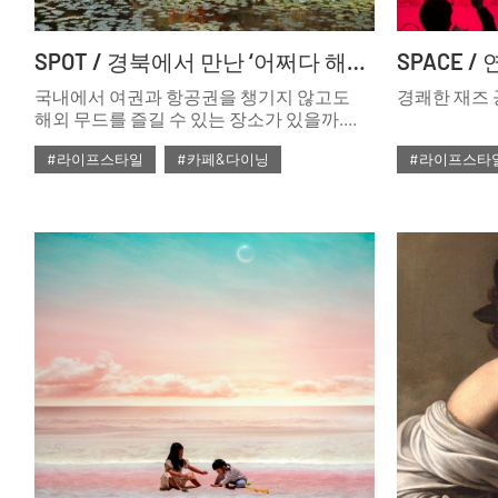
SPOT / 경북에서 만난 ‘어쩌다 해외 무드’
국내에서 여권과 항공권을 챙기지 않고도
경쾌한 재즈 
해외 무드를 즐길 수 있는 장소가 있을까.
당연히 있다. 아니 생각보다 적지 않다. 전국
#라이프스타일
#카페&다이닝
#라이프스타
구석구석 찾아가는 삼만 리 여정, 11월호
강원도에 이어 이번 호에서는 경상북도로
#ISSUE297
#2024년12월호
#ISSUE297
향했다.