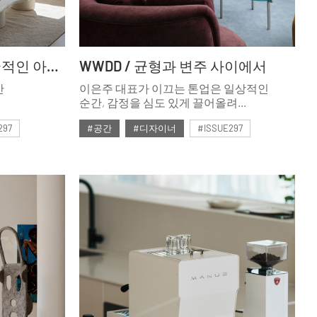
HOME / 오래 머무는 이국적인 아파트
WWDD / 균형과 변주 사이에서
간
이은주 대표가 이끄는 톤업은 일상적인
순간, 감정을 심도 있게 끌어올려
디자인으로 풀어내는 일에 능하다. 완전히
297
#공간
#디자이너
#ISSUE297
새로운 것보다 한 끗이 다른 디자인을 통해
머무는 사람의 평온과 만족을 구현하는
#2024년12월호
톤업의 이야기를 들어보았다.