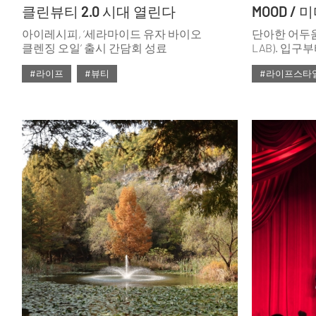
클린뷰티 2.0 시대 열린다
아이레시피, ‘세라마이드 유자 바이오
단아한 어두움
클렌징 오일’ 출시 간담회 성료
LAB). 입구
파인다이닝은
#라이프
#뷰티
#라이프스타
뿜어내지만, 
달하는 광활
#ISSUE297
환영한다. ‘
코스로 고품격
파인다이닝의
걸까.