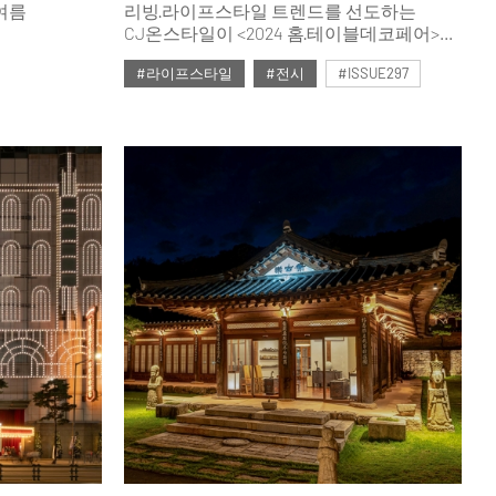
・여름
리빙·라이프스타일 트렌드를 선도하는
CJ온스타일이 <2024 홈·테이블데코페어>
에서 특별한 전시를 선보인다. CJ온스타일
#라이프스타일
#전시
#ISSUE297
리빙ON페어 전문관을 통해 맞춤형 공간
큐레이션을 제안하는 것. 세분화된
#2024년12월호
라이프스타일과 취향을 반영하며 집을
새롭게 정의하고 차별화된 고객 경험을
선사한다.