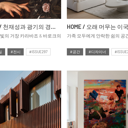
ART NOW / 천재성과 광기의 경계선에서
빛의 거장 카라바조 & 바로크의
가족 모두에게 안락한 쉼의 공
일
#전시
#ISSUE297
#공간
#디자이너
#ISSUE
호
#2024년12월호