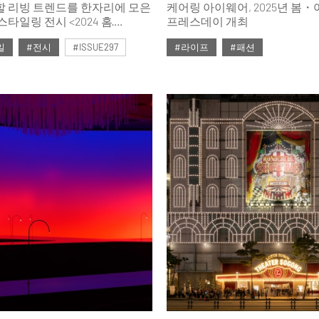
할 리빙 트렌드를 한자리에 모은
케어링 아이웨어, 2025년 봄
타일링 전시 <2024 홈·
프레스데이 개최
>가 열린다. 12월 12일부터
일
#전시
#ISSUE297
#라이프
#패션
에서 진행되는 이번 전시는 최신
렌드와 K-리빙을 선도하는
호
게 만날 수 있다. 주거와 공간
바라보는 시각을 한층 넓혀줄
테이블데코페어> 미리 보기.