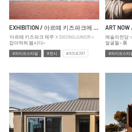
EXHIBITION / 아르떼 키즈파크에 ‘잡아먹혀 봅시다’
‘아르떼 키즈파크 제주’ X SIGONGJUNIOR <
예술의전당 <
잡아먹혀 봅시다>
얼굴들> 展
#라이프스타일
#전시
#ISSUE297
#라이프스타
#2024년12월호
#2024년12월