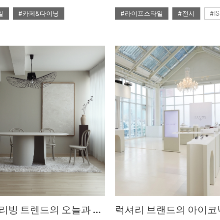
세 가지 중 하나는 갖췄을
일
#카페&다이닝
#라이프스타일
#전시
#I
 ‘가성비’로 불리는 정가 이상의
 싶은 편안한 무드, 혹은
#2024년12월호
#2024년12월호
 환산할 수 없는 친절.
일 브랜드’로의 도약을 선언했던
모두를 갖추기 위해 오늘도
 추구하고 있다.
ZOOM IN / 리빙 트렌드의 오늘과 내일 2024 홈·테이블데코페어