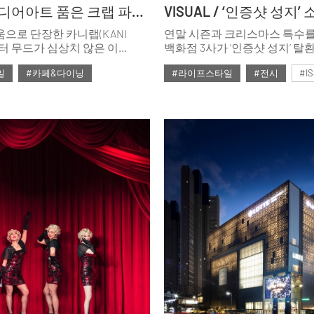
MOOD / 미디어아트 품은 크랩 파인다이닝
으로 단장한 카니랩(KANI
연말 시즌과 크리스마스 특수
부터 무드가 심상치 않은 이
백화점 3사가 ‘인증샷 성지’ 탈
 엄숙한 클럽 느낌을
화려한 장식과 이벤트를 선보였
일
#카페&다이닝
#라이프스타일
#전시
#I
막상 홀에 들어서면 20m에
테마로 꾸며놓은 공간에서 인
한 미디어 월이 방문객을
수 있도록 라이팅 쇼, 동화 속 
#2024년12월호
#2024년12월호
크랩’ 메뉴를 선두로 한 시푸드
물론 초대형 디지털 사이니지를
 미식 신세계를 선사하는 이
2024년 연말 추억을 특별하게
 매력은 어디에서 솟구치는
인증샷 성지 명소를 소개한다.