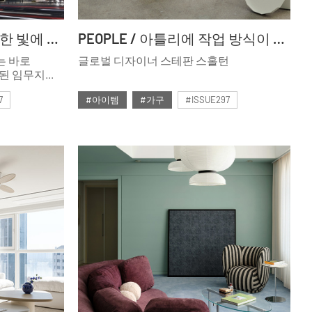
CRAFTSMAN / 지속 가능한 빛에 한걸음 더 가까이
PEOPLE / 아틀리에 작업 방식이 일궈낸 미학
는 바로
글로벌 디자이너 스테판 스홀턴
주된 임무지만,
속 가능한
7
#아이템
#가구
#ISSUE297
 조명을
시설은 물론
#2024년12월호
 있는 국내
만났다.