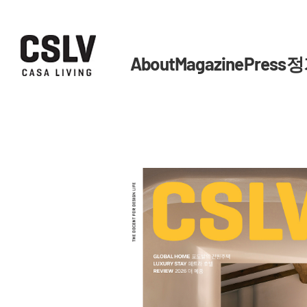
About
Magazine
Press
정