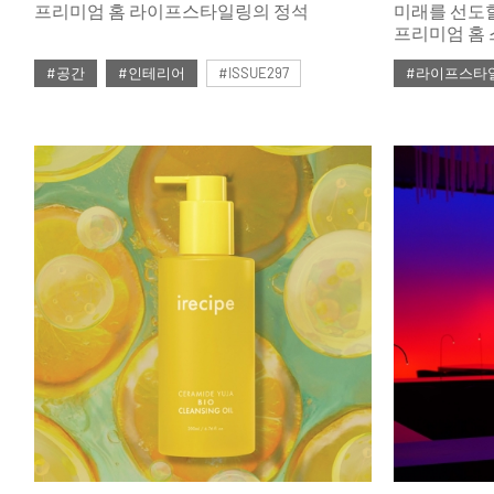
프리미엄 홈 라이프스타일링의 정석
미래를 선도
프리미엄 홈 스
테이블데코페어
#공간
#인테리어
#ISSUE297
#라이프스타
서울 코엑스
인테리어 트
#2024년12월호
#2024년12월
브랜드를 폭넓
나아가 삶을 
<2024 홈·