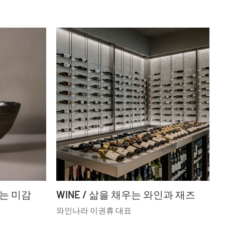
하는 미감
WINE / 삶을 채우는 와인과 재즈
와인나라 이권휴 대표