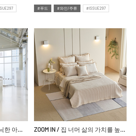
SSUE297
#푸드
#와인/주류
#ISSUE297
#2024년12월호
럭셔리 브랜드의 아이코닉한 아이웨어 컬렉션
ZOOM IN / 집 너머 삶의 가치를 높이다