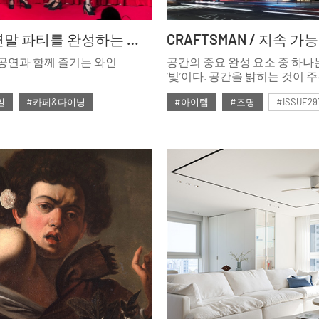
SPACE / 연말 파티를 완성하는 감각적인 재즈 바
공연과 함께 즐기는 와인
공간의 중요 완성 요소 중 하나
‘빛’이다. 공간을 밝히는 것이 
조명의 진정한 힘은 공간에 지
일
#카페&다이닝
#아이템
#조명
#ISSUE29
숨결을 불어넣는 것이 아닐까.
무기로 공공시설과 대형 상업 
#2024년12월호
#2024년12월호
주거 시설에서도 두각을 보이고
조명 중견 업체인 동도LMS를 