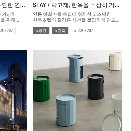
VISUAL / ‘인증샷 성지’ 소환한 연말 무드 백화점
STAY / 락고재, 한옥을 소상히 기록하다
를 겨냥한
안동 하회마을 초입에 위치한 고즈넉한
환을 위해
한옥호텔의 절경은 시선을 몰입하게 만드는
다. 특별한
묘한 매력을 풍긴다. 빼어난 산세와
SSUE297
#공간
#건축
#ISSUE297
증샷을 촬영할
어우러진 한옥의 정취를 느긋하게 누리는
극장 연출은
것만으로도 ‘쉼’의 의미를 다시금 깨닫게
#2024년12월호
 설치하기도.
만드는 공간, 바로 ‘락고재(樂古齋) 하회
 만들어줄
한옥호텔’ 기와 본관이다. 건축주 안영환
회장의 뚝심 하나로 장장 15년 만에 완공한
이곳에서 진품 한옥을 찾았다.