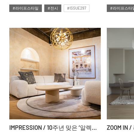
있다면 다음 
#라이프스타일
#전시
#ISSUE297
#라이프스타
것이다. 일명
맛, 자꾸 가고
#2024년12월호
#ISSUE297
가격으론 절대
‘라이프스타
할리스는 이 
신선한 변화를
IMPRESSION / 10주년 맞은 ‘알렉시스의 집’