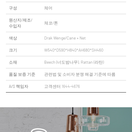
구성
체어
원산지/제조/
체코/톤
수입자
색상
Drak Wenge/Cane + Net
크기
W540*D590*H840*AH680*SH460
소재
Beech (너도밤나무), Rattan (라탄)
품질 보증 기준
관련법 및 소비자 분쟁 해결 기준에 따름
A/S 책임자
고객센터 1644-4676