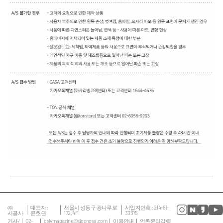
㈜
대표자 :
서울시 성동구 광나루로
사업자번호 : 214-81-
시공사
윤호권
172, 4F
33375
기사/
02-
cslvmagazine@sigongsa.com
이용안내
언론윤리강령