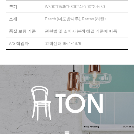
크기
W500*D535*H800*AH700*SH460
소재
Beech (너도밤나무), Rattan (라탄)
품질 보증 기준
관련법 및 소비자 분쟁 해결 기준에 따름
A/S 책임자
고객센터 1644-4676
톤