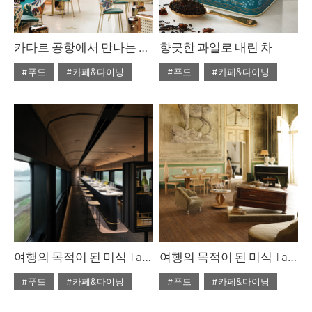
카타르 공항에서 만나는 루이 비통 라운지
향긋한 과일로 내린 차
#푸드
#카페&다이닝
#푸드
#카페&다이닝
#2023년 7월호
#2023년 2월호
#ISSUE280
#루이비통
#ISSUE275
여행의 목적이 된 미식 Taste The Diversity 2
여행의 목적이 된 미식 Taste The Diversity 1
#푸드
#카페&다이닝
#푸드
#카페&다이닝
#2023년 2월호
#2023년 2월호