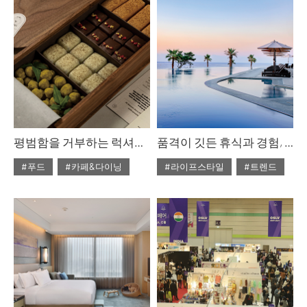
#ISSUE292
#ISSUE289
#라이프스타일
평범함을 거부하는 럭셔리 디저트
품격이 깃든 휴식과 경험, 파르나스 호텔 제주
#푸드
#카페&다이닝
#라이프스타일
#트렌드
#2024년 3월호
#2024년 3월호
#ISSUE288
#디저트
#ISSUE288
#호텔