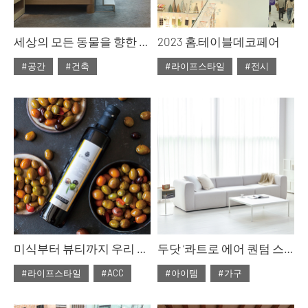
세상의 모든 동물을 향한 따뜻한 마음, 콘래드 서울
2023 홈·테이블데코페어
#공간
#건축
#라이프스타일
#전시
#2024년 2월호
#2024년 1월호
#ISSUE287
#여행
#ISSUE286
미식부터 뷰티까지 우리 일상 가까이, 스페인 올리브 브랜드 라치나타
두닷 ‘콰트로 에어 퀀텀 스퀘어 페닉스 소파 테이블
#라이프스타일
#ACC
#아이템
#가구
#2023년 10월호
#2023년 10월호