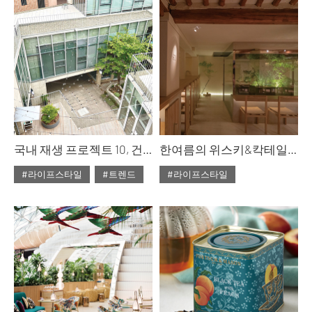
#ISSUE283
#ISSUE283
#두닷
#테이블
국내 재생 프로젝트 10, 건축에 지속성을 부여하다 PART ①
한여름의 위스키&칵테일 바, 궁극의 공간에서 즐기는 한 잔
#라이프스타일
#트렌드
#라이프스타일
#2023년 10월호
#카페&다이닝
#ISSUE283
#재생 건축
#2023년 8월호
#ISSUE281
#칵테일 바