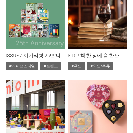
ISSUE / ‘까사리빙 25년’의 기록 시간을 잇는 리빙 트렌드의 재발견
ETC / 책 한 장에 술 한잔
#라이프스타일
#트렌드
#푸드
#와인/주류
#2025년3월호
#2025년3월호
#ISSUE300
#ISSUE300