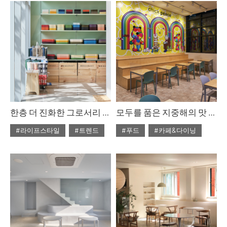
#ISSUE275
#다이닝
#ISSUE275
#다이닝
한층 더 진화한 그로서리 큐레이션
모두를 품은 지중해의 맛 칙피스 성수점
#라이프스타일
#트렌드
#푸드
#카페&다이닝
#2023년 1월호
#2022년 10월호
#ISSUE274
#공간
#ISSUE271
#채식