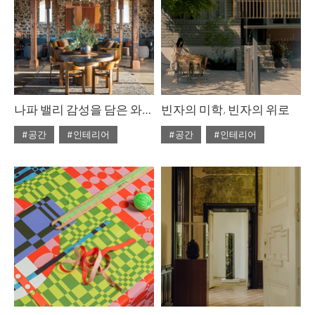
나파 밸리 감성을 담은 와이너리 테이스팅 룸 4
빈자의 미학, 빈자의 위로
#공간
#인테리어
#공간
#인테리어
#ISSUE309
#ISSUE309
#2025년12월호
#2025년12월호