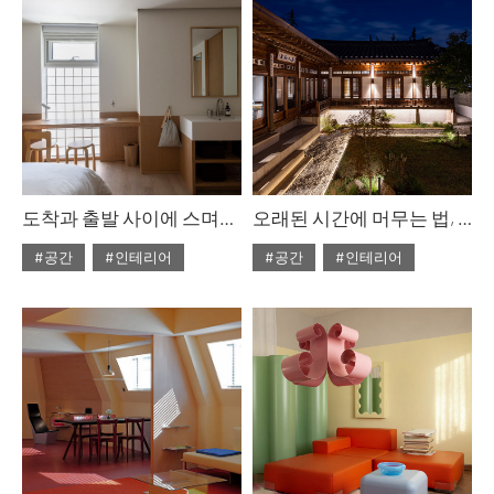
도착과 출발 사이에 스며드는 하루, arr.dep
오래된 시간에 머무는 법, 노스텔지어
#공간
#인테리어
#공간
#인테리어
#ISSUE307
#ISSUE307
#2025년10월호
#2025년10월호