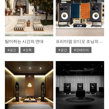
탐미하는 시간의 연대
프리미엄 오디오 조닝의 가치, JBL 하만 럭셔리 스토어 @롯데백화점 잠실점
#공간
#건축
#공간
#인테리어
#ISSUE309
#2025년11월호
#2025년12월호
#ISSUE308