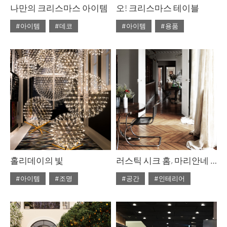
나만의 크리스마스 아이템
오! 크리스마스 테이블
#아이템
#데코
#아이템
#용품
#ISSUE309
#ISSUE309
#2025년12월호
#2025년12월호
홀리데이의 빛
러스틱 시크 홈, 마리안네 티건
#아이템
#조명
#공간
#인테리어
#ISSUE309
#ISSUE309
#2025년12월호
#2025년12월호