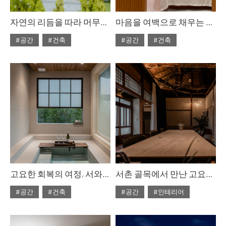
자연의 리듬을 따라 머무는 그담스테이
마음을 여백으로 채우는 서정적인 호텔
#공간
#건축
#공간
#건축
#ISSUE307
#ISSUE307
#2025년10월호
#2025년10월호
고요한 회복의 여정, 서와정
서촌 골목에서 만난 고요함, 썸웨어
#공간
#건축
#공간
#인테리어
#ISSUE307
#ISSUE307
#2025년10월호
#2025년10월호