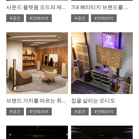
사운드 플랫폼 오드의 제안, 오드 메종
3대 헤리티지 브랜드를 경험하는 유일한 공간, 코튼오디오
#공간
#인테리어
#공간
#인테리어
#2025년11월호
#2025년11월호
#ISSUE308
#ISSUE308
브랜드 가치를 따르는 최상급 사운드, 뱅앤올룹슨 @신세계 더 헤리티지
집을 살리는 오디오
#공간
#인테리어
#공간
#인테리어
#2025년11월호
#2025년11월호
#ISSUE308
#ISSUE308