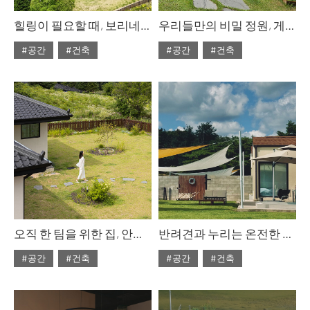
힐링이 필요할 때, 보리네민박
우리들만의 비밀 정원, 게으른오후
#공간
#건축
#공간
#건축
#ISSUE307
#ISSUE307
#2025년10월호
#2025년10월호
오직 한 팀을 위한 집, 안림가
반려견과 누리는 온전한 휴식, 파머스데이
#공간
#건축
#공간
#건축
#ISSUE307
#ISSUE307
#2025년10월호
#2025년10월호