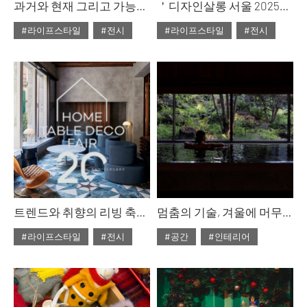
과거와 현재 그리고 가능성, 더치 디자인 위크 2025
＇디자인살롱 서울 2025＇ 연사가 답하다, 시대는 디자인을 어떻게 바꾸는가
#라이프스타일
#전시
#라이프스타일
#전시
#ISSUE309
#ISSUE309
#2025년12월호
#2025년12월호
트렌드와 취향의 리빙 축제, 2025 홈·테이블데코페어 프리뷰
멈춤의 기술, 겨울에 머무는 법
#라이프스타일
#전시
#공간
#인테리어
#ISSUE309
#ISSUE309
#2025년12월호
#2025년12월호