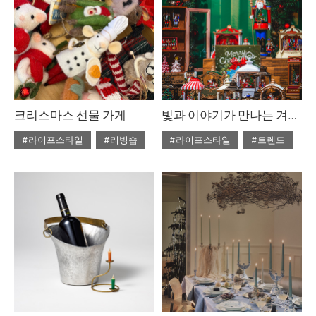
크리스마스 선물 가게
빛과 이야기가 만나는 겨울, 홀리데이 유니버스
#라이프스타일
#리빙숍
#라이프스타일
#트렌드
#ISSUE309
#ISSUE309
#2025년12월호
#2025년12월호