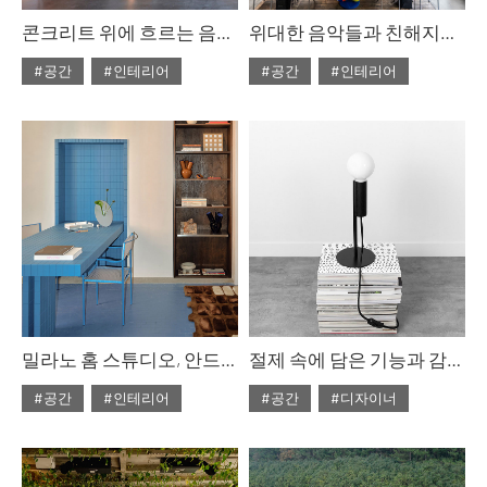
콘크리트 위에 흐르는 음악, 콩치노 콩크리트
위대한 음악들과 친해지기, 황인용 뮤직 스페이스 카메라타
#공간
#인테리어
#공간
#인테리어
#2025년11월호
#2025년11월호
#ISSUE308
#ISSUE308
밀라노 홈 스튜디오, 안드레아 로소 & 파비올라 디 비르질리오
절제 속에 담은 기능과 감각, 카슈카슈
#공간
#인테리어
#공간
#디자이너
#ISSUE308
#ISSUE308
#2025년11월호
#2025년11월호