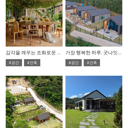
감각을 깨우는 조화로운 병치
가장 행복한 하루, 굿나잇도그
#공간
#건축
#공간
#건축
#ISSUE308
#ISSUE307
#2025년11월호
#2025년10월호