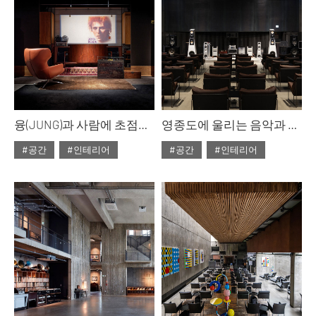
융(JUNG)과 사람에 초점을 맞춘 비밀 사운드 룸
영종도에 울리는 음악과 커피의 향기, 베토벤하우스
#공간
#인테리어
#공간
#인테리어
#2025년11월호
#2025년11월호
#ISSUE308
#ISSUE308