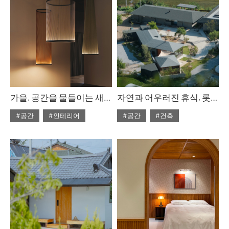
가을, 공간을 물들이는 새로운 조명
자연과 어우러진 휴식, 롯지호텔 디여라
#공간
#인테리어
#공간
#건축
#ISSUE307
#ISSUE307
#2025년10월호
#2025년10월호