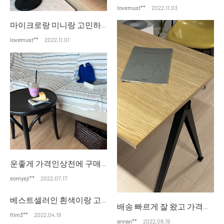
lovemust**
2022.11.03
마이크로랑 미니랑 고민하다가 미니 사이즈로 했더니 더 좋은 것 같습니다. 블랙톤의 서재를 꾸미려고 블랙으로 구입했습니다. 물품 손상없이 잘 배송되었고, 잘 작동합니다. 감사합니다.
lovemust**
2022.11.01
운좋게 가격인상전에 구매했는데 너무 만족스럽습니다^^ 입고랑 배송일정도 친절하게 안내해주셔서 느긋하게 기다렸어요
eomyeji**
2022.07.17
베스트셀러인 흰색이랑 고민했는데 테이블이 아르텍 블랙 상판이라서 블랙 샀는데 아름답네요.. 넘 만족이요
배송 빠르게 잘 왔고 가격대도 너무 맘에 드네요 잘 쓰겠습니다
film3**
2022.04.19
annan**
2022.08.19