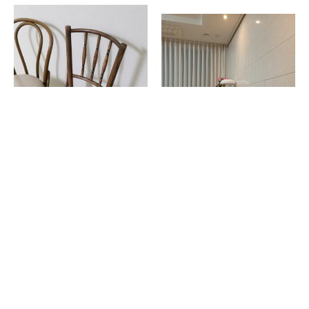
기존에 사용하던 곡목체어 누가컬러와 어울리는 색감으로 골랐는데 마음에 듭니다. 앤틱클래식 후기가 거의 없어서 고민이 많았는데 괜찮은 선택인듯 합니다. 데자뷰 라인은 정말 멋스럽고 좋네요.
톤체어 구입중, 바나나체어 2개 구매했는데.. 뒷쪽 허리라인 받침이 정말 딱이예요!! 편해요~ 의자들 정말 가볍고.. 컬러감이 저희집 테이블과 세트세트라서 더더~ 만족입니다!! 가격도 넘 좋네요~ (상품배송도 문제없이 안전하게 도착이요) 최고최고👍
yunseo11**
2022.04.05
whgmltjs4**
2022.03.21