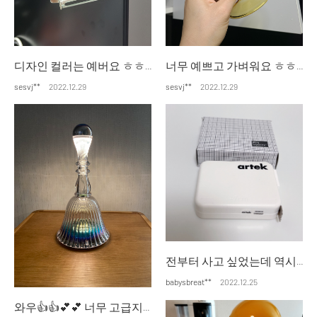
디자인 컬러는 예버요 ㅎㅎ 아직 사용전이지만 잘 사옹할 것 같아요
너무 예쁘고 가벼워요 ㅎㅎㅎ 기분내기 좋고 자주 사용할것 같아요
sesvj**
2022.12.29
sesvj**
2022.12.29
전부터 사고 싶었는데 역시나 마음에 들어요 디자인 깔끔하고 귀여워요
babysbreat**
2022.12.25
와우👍👍💕💕 너무 고급지고 멜로디가 아름다워요~ 벨라다워요