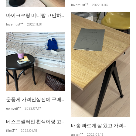
lovemust**
2022.11.03
마이크로랑 미니랑 고민하다가 미니 사이즈로 했더니 더 좋은 것 같습니다. 블랙톤의 서재를 꾸미려고 블랙으로 구입했습니다. 물품 손상없이 잘 배송되었고, 잘 작동합니다. 감사합니다.
lovemust**
2022.11.01
운좋게 가격인상전에 구매했는데 너무 만족스럽습니다^^ 입고랑 배송일정도 친절하게 안내해주셔서 느긋하게 기다렸어요
eomyeji**
2022.07.17
베스트셀러인 흰색이랑 고민했는데 테이블이 아르텍 블랙 상판이라서 블랙 샀는데 아름답네요.. 넘 만족이요
배송 빠르게 잘 왔고 가격대도 너무 맘에 드네요 잘 쓰겠습니다
film3**
2022.04.19
annan**
2022.08.19