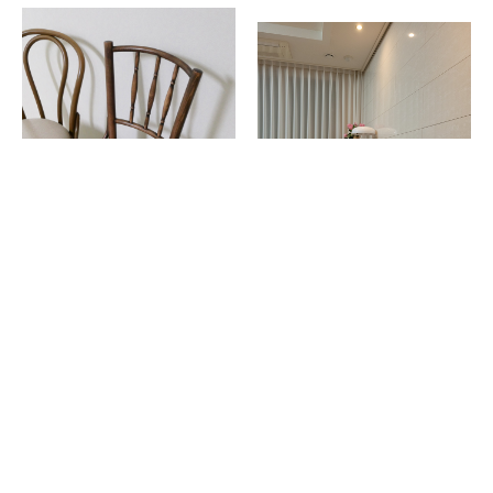
기존에 사용하던 곡목체어 누가컬러와 어울리는 색감으로 골랐는데 마음에 듭니다. 앤틱클래식 후기가 거의 없어서 고민이 많았는데 괜찮은 선택인듯 합니다. 데자뷰 라인은 정말 멋스럽고 좋네요.
톤체어 구입중, 바나나체어 2개 구매했는데.. 뒷쪽 허리라인 받침이 정말 딱이예요!! 편해요~ 의자들 정말 가볍고.. 컬러감이 저희집 테이블과 세트세트라서 더더~ 만족입니다!! 가격도 넘 좋네요~ (상품배송도 문제없이 안전하게 도착이요) 최고최고👍
yunseo11**
2022.04.05
whgmltjs4**
2022.03.21