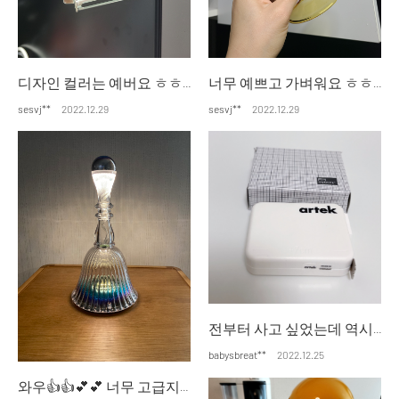
디자인 컬러는 예버요 ㅎㅎ 아직 사용전이지만 잘 사옹할 것 같아요
너무 예쁘고 가벼워요 ㅎㅎㅎ 기분내기 좋고 자주 사용할것 같아요
sesvj**
2022.12.29
sesvj**
2022.12.29
전부터 사고 싶었는데 역시나 마음에 들어요 디자인 깔끔하고 귀여워요
babysbreat**
2022.12.25
와우👍👍💕💕 너무 고급지고 멜로디가 아름다워요~ 벨라다워요