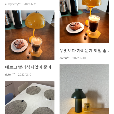
cindyberry**
2022.12.28
무엇보다 가벼운게 제일 좋아요 충전도 오래갑니다.
dotori**
2022.12.10
예쁘고 빨리식지않아 좋아요 커피마실때마다 기분좋네요
dotori**
2022.12.10