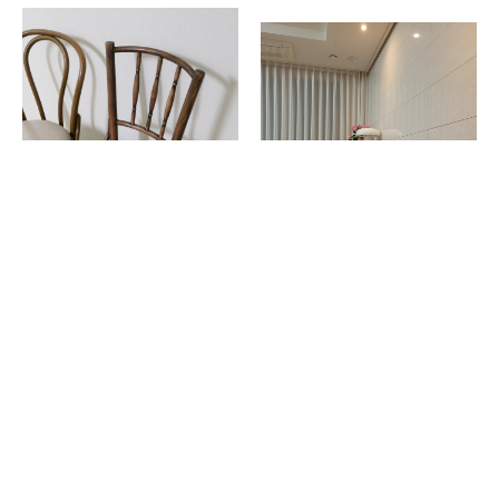
기존에 사용하던 곡목체어 누가컬러와 어울리는 색감으로 골랐는데 마음에 듭니다. 앤틱클래식 후기가 거의 없어서 고민이 많았는데 괜찮은 선택인듯 합니다. 데자뷰 라인은 정말 멋스럽고 좋네요.
톤체어 구입중, 바나나체어 2개 구매했는데.. 뒷쪽 허리라인 받침이 정말 딱이예요!! 편해요~ 의자들 정말 가볍고.. 컬러감이 저희집 테이블과 세트세트라서 더더~ 만족입니다!! 가격도 넘 좋네요~ (상품배송도 문제없이 안전하게 도착이요) 최고최고👍
yunseo11**
2022.04.05
whgmltjs4**
2022.03.21