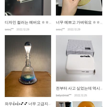
디자인 컬러는 예버요 ㅎㅎ 아직 사용전이지만 잘 사옹할 것 같아요
너무 예쁘고 가벼워요 ㅎㅎㅎ 기분내기 좋고 자주 사용할것 같아요
sesvj**
2022.12.29
sesvj**
2022.12.29
전부터 사고 싶었는데 역시나 마음에 들어요 디자인 깔끔하고 귀여워요
babysbreat**
2022.12.25
와우👍👍💕💕 너무 고급지고 멜로디가 아름다워요~ 벨라다워요