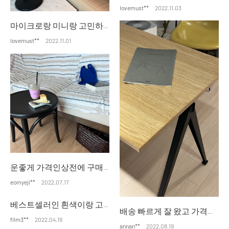
lovemust**
2022.11.03
마이크로랑 미니랑 고민하다가 미니 사이즈로 했더니 더 좋은 것 같습니다. 블랙톤의 서재를 꾸미려고 블랙으로 구입했습니다. 물품 손상없이 잘 배송되었고, 잘 작동합니다. 감사합니다.
lovemust**
2022.11.01
운좋게 가격인상전에 구매했는데 너무 만족스럽습니다^^ 입고랑 배송일정도 친절하게 안내해주셔서 느긋하게 기다렸어요
eomyeji**
2022.07.17
베스트셀러인 흰색이랑 고민했는데 테이블이 아르텍 블랙 상판이라서 블랙 샀는데 아름답네요.. 넘 만족이요
배송 빠르게 잘 왔고 가격대도 너무 맘에 드네요 잘 쓰겠습니다
film3**
2022.04.19
annan**
2022.08.19