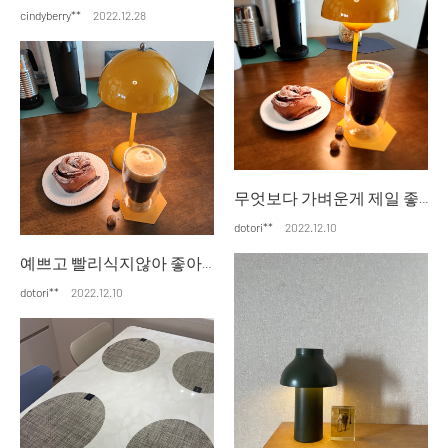
cindyberry**
2022.12.28
무엇보다 가벼운게 제일 좋아요 충전도 오래갑니다.
dotori**
2022.12.10
예쁘고 빨리식지않아 좋아요 커피마실때마다 기분좋네요
dotori**
2022.12.10