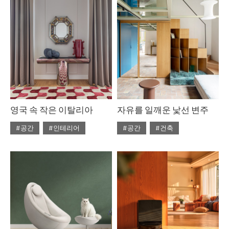
영국 속 작은 이탈리아
자유를 일깨운 낯선 변주
#공간
#인테리어
#공간
#건축
#ISSUE314
#2026년5월호
#ISSUE314
#2026년5월호