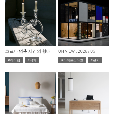
흐르다 멈춘 시간의 형태
ON VIEW : 2026 / 05
#아이템
#작가
#라이프스타일
#전시
#ISSUE314
#2026년5월호
#ISSUE314
#2026년5월호