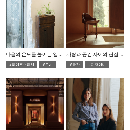
마음의 온도를 높이는 일 : 갤러리단정
사람과 공간 사이의 연결 : 가우디 서거 100주년 기념, 가구 컬렉션
#라이프스타일
#전시
#공간
#디자이너
#2026년6월호
#2026년6월호