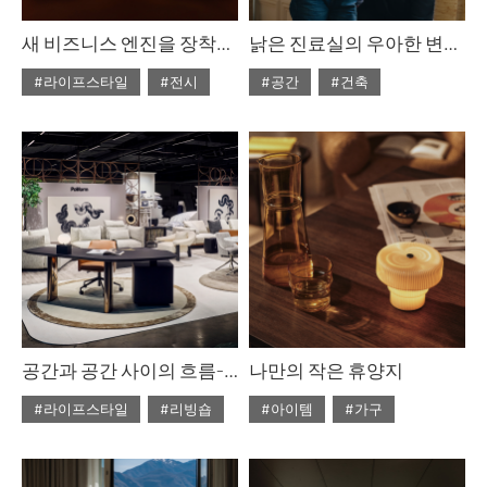
새 비즈니스 엔진을 장착한 살로네 델 모빌레. 밀라노 2026
낡은 진료실의 우아한 변신, 에스테르 카츠&레아 카츠
#라이프스타일
#전시
#공간
#건축
#2026년6월호
#2026년6월호
공간과 공간 사이의 흐름-폴리폼 ‘ART OF LIVING SPACE’ 팝업
나만의 작은 휴양지
#라이프스타일
#리빙숍
#아이템
#가구
#2026년6월호
#2026년6월호