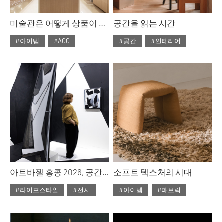
미술관은 어떻게 상품이 되는가
공간을 읽는 시간
#아이템
#ACC
#공간
#인테리어
#ISSUE314
#2026년5월호
#ISSUE314
#2026년5월호
아트바젤 홍콩 2026, 공간을 점유하는 예술
소프트 텍스처의 시대
#라이프스타일
#전시
#아이템
#패브릭
#ISSUE314
#2026년5월호
#ISSUE314
#2026년5월호