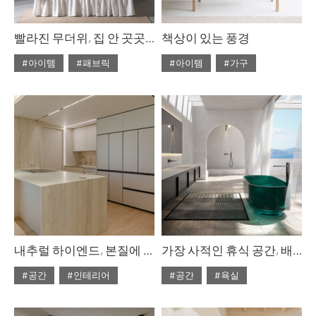
빨라진 무더위, 집 안 곳곳에 청량감을 주는 냉감 레이어링, 까사리빙 코티마 냉감 풀세트
책상이 있는 풍경
#아이템
#패브릭
#아이템
#가구
#ISSUE314
#2026년5월호
#ISSUE314
#2026년5월호
내추럴 하이엔드, 본질에 집중한 여백의 미학
가장 사적인 휴식 공간, 배스 아틀리에
#공간
#인테리어
#공간
#욕실
#ISSUE314
#2026년5월호
#ISSUE314
#2026년5월호