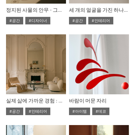
정지된 사물의 안무 - 그레이스 프린스
세 개의 얼굴을 가진 하나의 집
#공간
#디자이너
#공간
#인테리어
#2026년6월호
#2026년6월호
실제 삶에 가까운 경험 : 구비 하우스 파리
바람이 머문 자리
#공간
#인테리어
#아이템
#데코
#2026년6월호
#2026년6월호