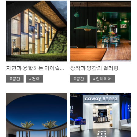
자연과 융합하는 아이슬란드의 건축
창작과 영감의 컬러링
#공간
#건축
#공간
#인테리어
#ISSUE313
#2026년4월호