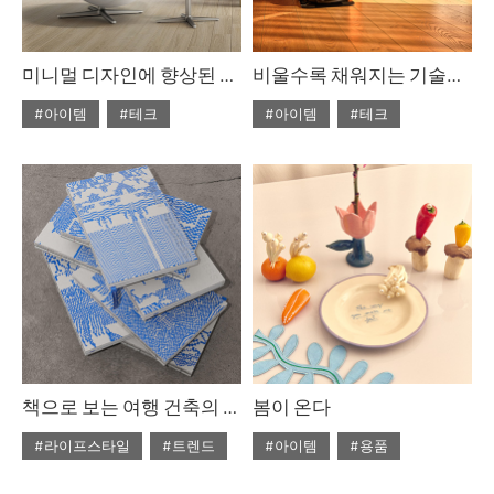
미니멀 디자인에 향상된 인체 밀착감, 코웨이 비렉스 페블체어2
비울수록 채워지는 기술의 진화
#아이템
#테크
#아이템
#테크
#ISSUE313
#2026년4월호
#ISSUE313
#2026년4월호
책으로 보는 여행 건축의 가능성, <Dream in Progress>
봄이 온다
#라이프스타일
#트렌드
#아이템
#용품
#ISSUE313
#2026년4월호
#ISSUE313
#2026년4월호