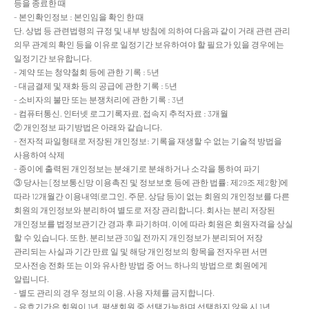
등을 종료한 때
- 본인확인정보 : 본인임을 확인 한 때
단, 상법 등 관련법령의 규정 및 내부 방침에 의하여 다음과 같이 거래 관련 관리
의무 관계의 확인 등을 이유로 일정기간 보유하여야 할 필요가 있을 경우에는
일정기간 보유합니다.
- 계약 또는 청약철회 등에 관한 기록 : 5년
- 대금결제 및 재화 등의 공급에 관한 기록 : 5년
- 소비자의 불만 또는 분쟁처리에 관한 기록 : 3년
- 컴퓨터통신, 인터넷 로그기록자료, 접속지 추적자료 : 3개월
② 개인정보 파기방법은 아래와 같습니다.
- 전자적 파일형태로 저장된 개인정보: 기록을 재생할 수 없는 기술적 방법을
사용하여 삭제
- 종이에 출력된 개인정보는 분쇄기로 분쇄하거나 소각을 통하여 파기
③ 당사는 [정보통신망 이용촉진 및 정보보호 등에 관한 법률: 제29조 제2항]에
따라 12개월간 이용내역(로그인, 주문, 상담 등)이 없는 회원의 개인정보를 다른
회원의 개인정보와 분리하여 별도로 저장 관리합니다. 회사는 분리 저장된
개인정보를 법정보관기간 경과 후 파기하며, 이에 따라 회원은 회원자격을 상실
할 수 있습니다. 또한, 분리보관 30일 전까지 개인정보가 분리되어 저장
관리되는 사실과 기간 만료 일 및 해당 개인정보의 항목을 전자우편 서면
모사전송 전화 또는 이와 유사한 방법 중 어느 하나의 방법으로 회원에게
알립니다.
- 별도 관리의 경우 정보의 이용, 사용 자체를 금지합니다.
- 유효기간은 회원이 1년, 평생회원 중 선택가능하며 선택하지 않을 시 1년