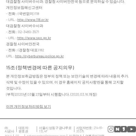
대검찰청 사이버수사과, 경찰청 사이버안전국 등으로 문의하실 수 있습니다.
개인정보침해신고센터
- 전화 : (국번없이) 118
- URL :
http://www.118.or.kr
대검찰청 사이버수사과
- 전화 : 02-3480-3571
- URL :
http://www.spo.go.kr
경찰청 사이버안전국
- 전화 : (경찰청 대표) 182
URL :
http://cyberbureau.police.go.kr
15조 (정책변경에 따른 공지의무)
본 개인정보취급방침은 정부의 정책 또는 보안기술의 변경에 따라 내용의 추가,
삭제 및 수정이 있을 수 있으며, 이 경우 홈페이지 ‘공지사항'란을 통해 고지할
것입니다.
(부칙)2020년 03월 23일부터 시행합니다. (2020.03.16 개정)
이전 개인정보처리방침 보기
㈜
대표자 :
서울시 성동구 광나루로
사업자번호 : 214-81-
시공사
윤호권
172, 4F
33375
기사/
02-
cslvmagazine@sigongsa.com
이용안내
언론윤리강령