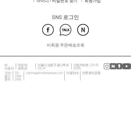
아이디 / 비밀번호 찾기
회원가입
SNS 로그인
비회원 주문배송조회
㈜
대표자 :
서울시 성동구 광나루로
사업자번호 : 214-81-
시공사
윤호권
172, 4F
33375
기사/
02-
cslvmagazine@sigongsa.com
이용안내
언론윤리강령
광고
2046-
문의
2805