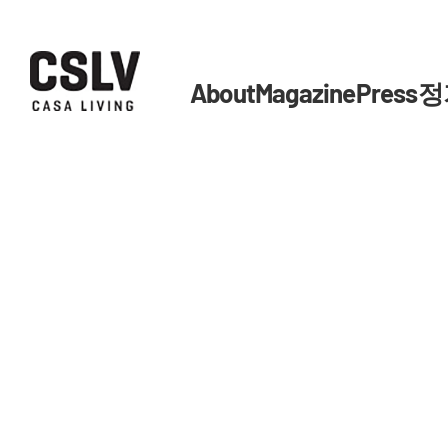
About
Magazine
Press
정