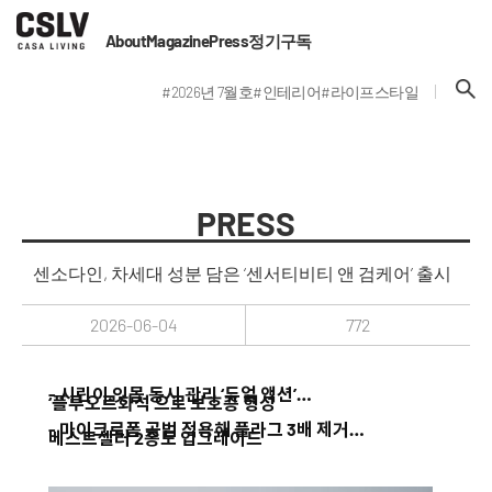
About
Magazine
Press
정기구독
#2026년 7월호
#인테리어
#라이프스타일
PRESS
센소다인, 차세대 성분 담은 ‘센서티비티 앤 검케어’ 출시
2026-06-04
772
- 시린이·잇몸 동시 관리 ‘듀얼 액션’…
‘플루오르화석’으로 보호층 형성
- 마이크로폼 공법 적용해 플라그 3배 제거…
베스트셀러 2종도 업그레이드