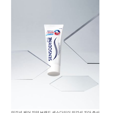
민감성 케어 치약 브랜드 센소다인이 민감성 치아 증상