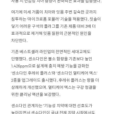
사용 시 민감성 치아 증상이 완화되는 효과를 입증했다.
여기에 미세 거품이 치아와 잇몸 주변 깊숙한 곳까지
침투하는 ‘마이크로폼 포뮬러’ 기술을 적용했다. 칫솔이
닿기 어려운 구석의 플라그를 기존 제품 대비 3배 더
효과적으로 제거해 잇몸 질환의 근본적인 원인을
차단한다.
기존 베스트셀러 라인업의 전면적인 세대교체도
단행했다. 센소다인은 불소 함량을 기존보다 높인
1,426ppm으로 설계해 충치 예방 기능을 강화한
‘센소다인 후레쉬 플러스’와 ‘센소다인 멀티케어 엑스’
2종을 업그레이드 출시했다. 후레쉬 플러스는 향을 더
상쾌하게 개선했으며, 멀티케어 엑스는 구강 청결을
위한 클리닝 액션을 보강했다.
센소다인 관계자는 “기능성 치약에 대한 선호도가
높아지면서 센소다인이 국내 전체 치약 시장에서도