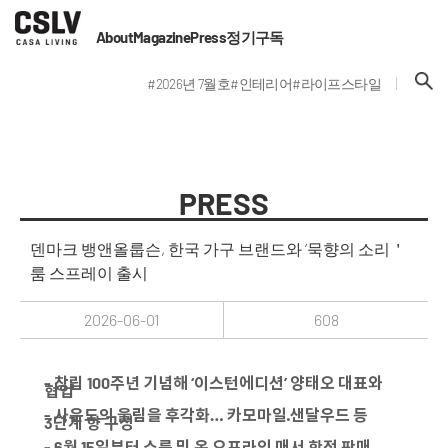
About
Magazine
Press
정기구독
#2026년 7월호
#인테리어
#라이프스타일
PRESS
덴마크 뱅앤올룹슨, 한국 가구 브랜드와 ‘묵향의 소리＇
룸 스프레이 출시
2026-06-01
608
- 창립 100주년 기념해 ‘이스턴에디션’ 양태오 대표와
협업
- 사운드의 울림을 후각화… 카모마일·샌달우드 등
3단계 향 구성
- 6월 15일부터 쇼룸 및 온·오프라인 매서 한정 판매