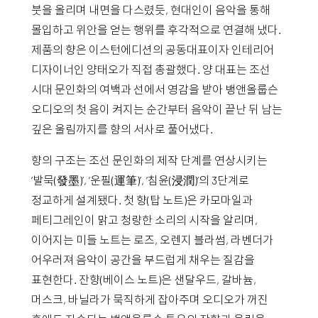
붓을 올리며 내면을 다스렸듯, 현대인이 음악을 통해
몰입하고 위안을 얻는 행위를 후각적으로 연결해 냈다.
제품의 향은 이스턴에디션의 공동대표이자 인테리어
디자이너인 양태오가 직접 총괄했다. 양 대표는 조선
시대 문인화의 여백과 선에서 영감을 받아 뱅앤올룹슨
오디오의 첫 음이 켜지는 순간부터 음악이 끝난 뒤 남는
깊은 울림까지를 향의 서사로 풀어냈다.
향의 구조는 조선 문인화의 제작 단계를 연상시키는
‘발묵(發墨)’, ‘운필(運筆)’, ‘침윤(浸潤)’의 3단계로
정교하게 설계됐다. 첫 향(탑 노트)은 카모마일과
페티그레인이 맑고 청량한 소리의 시작을 알리며,
이어지는 미들 노트는 로즈, 오렌지 블라썸, 라벤더가
어우러져 음악이 공간을 부드럽게 채우는 질감을
표현한다. 잔향(베이스 노트)은 샌달우드, 갈바늄,
머스크, 바닐라가 묵직하게 잡아주며 오디오가 꺼진