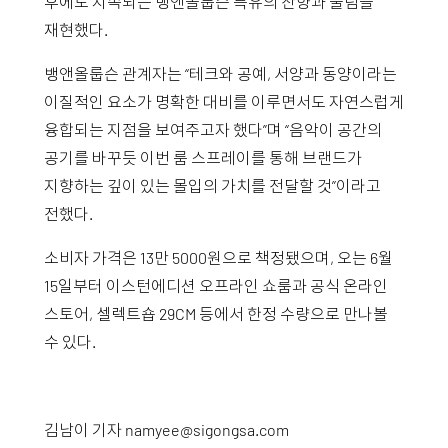
후에도 지속되는 뱅앤올룹슨 특유의 잔향과 울림을
재현했다.
뱅앤올룹슨 관계자는 “테크와 공예, 서양과 동양이라는
이질적인 요소가 명확한 대비를 이루면서도 자연스럽게
융합되는 지점을 보여주고자 했다”며 “음악이 공간의
공기를 바꾸듯 이번 룸 스프레이를 통해 브랜드가
지향하는 깊이 있는 몰입의 가치를 전달할 것”이라고
전했다.
소비자 가격은 13만 5000원으로 책정됐으며, 오는 6월
15일부터 이스턴에디션 오프라인 쇼룸과 공식 온라인
스토어, 셀렉트숍 29CM 등에서 한정 수량으로 만나볼
수 있다.
김남이 기자
namyee@sigongsa.com