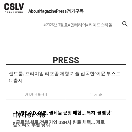
About
Magazine
Press
정기구독
#2026년 7월호
#인테리어
#라이프스타일
PRESS
센트룸, 프리미엄 리포좀 제형 기술 접목한 ‘이뮨 부스트
C’ 출시
2026-06-01
11,438
- 비타민C·D, 아연, 셀레늄 균형 배합… 특허 ‘쿨멜팅’
파우더 공법 적용
- 글로벌 원료 전문기업 DSM사 원료 채택… 제로
칼로리로 부담 낮춰