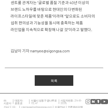
센트룸 관계자는 “글로벌 품질 기준과 40년 이상의
브랜드 노하우를 바탕으로 현대인의 다변화된
라이프스타일에 맞춘 제품”이라며 “앞으로도 소비자의
섭취 편의성과 기능성을 동시에 충족하는 제품
라인업을 지속적으로 확장해 나갈 것”이라고 말했다.
김남이 기자
namyee@sigongsa.com
목록
㈜
대표자 :
서울시 성동구 광나루로
사업자번호 : 214-81-
시공사
윤호권
172, 4F
33375
기사/
02-
cslvmagazine@sigongsa.com
이용안내
언론윤리강령